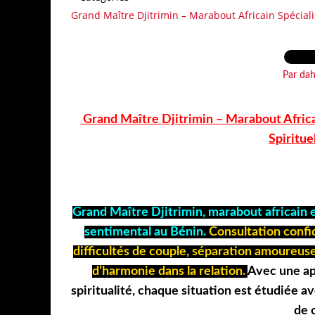
Grand Maître Djitrimin – Marabout Africain Spéciali
08.07
Par dah
Grand Maître Djitrimin – Marabout Africa
Spiritue
Grand Maître Djitrimin, marabout africain e
sentimental au Bénin.
Consultation confi
difficultés de couple, séparation amoureuse
d’harmonie dans la relation.
Avec une app
spiritualité, chaque situation est étudiée 
de 