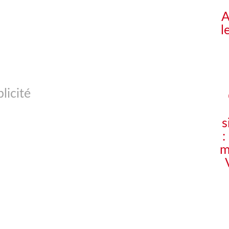
A
l
licité
s
:
m