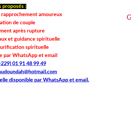
 proposés :
et rapprochement amoureux
G
ation de couple
ent après rupture
ux et guidance spirituelle
urification spirituelle
ée par WhatsApp et email
229) 01 91 48 99 49
vaudoundah@hotmail.com
elle disponible par WhatsApp et email.