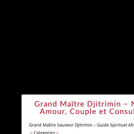
RECHERCHE
MENU_6A773E5
Grand Maître Djitrimin – M
Amour, Couple et Consult
Grand Maître Sauveur Djitrimin – Guide Spirituel Afr
>
Categories
>