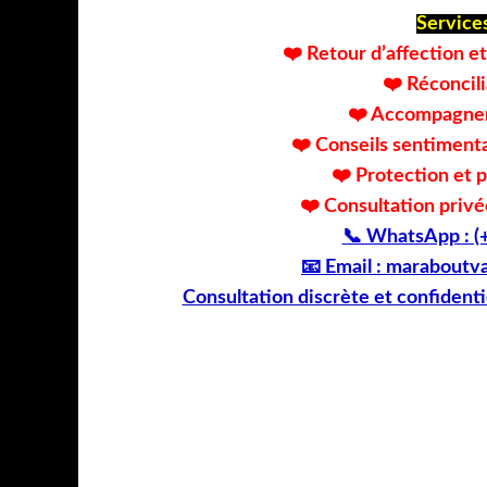
Services
❤️ Retour d’affection 
❤️ Réconcili
❤️ Accompagnem
❤️ Conseils sentimenta
❤️ Protection et p
❤️ Consultation priv
📞 WhatsApp : (+
📧 Email : marabout
Consultation discrète et confidenti