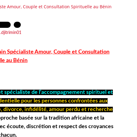
ste Amour, Couple et Consultation Spirituelle au Bénin
.2026
…
.djitrimin01
in Spécialiste Amour, Couple et Consultation
lle au Bénin
t spécialiste de l’accompagnement spirituel et
dentielle pour les personnes confrontées aux
, divorce, infidélité, amour perdu et recherche
roche basée sur la tradition africaine et la
avec écoute, discrétion et respect des croyances
chacun.