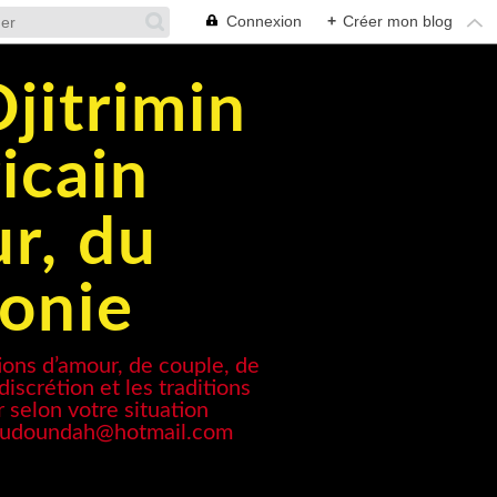
Connexion
+
Créer mon blog
jitrimin
icain
ur, du
monie
ons d’amour, de couple, de
iscrétion et les traditions
r selon votre situation
tvaudoundah@hotmail.com