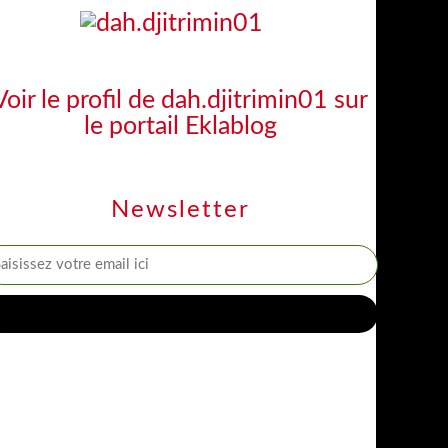
Voir le profil de
dah.djitrimin01
sur
le portail Eklablog
Newsletter