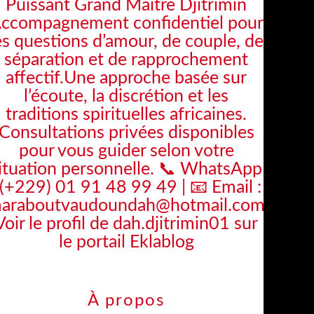
Puissant Grand Maître Djitrimin
ccompagnement confidentiel pour
es questions d’amour, de couple, de
séparation et de rapprochement
affectif.Une approche basée sur
l’écoute, la discrétion et les
traditions spirituelles africaines.
Consultations privées disponibles
pour vous guider selon votre
ituation personnelle. 📞 WhatsApp
 (+229) 01 91 48 99 49 | 📧 Email :
araboutvaudoundah@hotmail.com
Voir le profil de
dah.djitrimin01
sur
le portail Eklablog
À propos